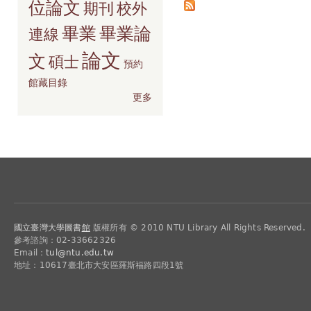
位論文
期刊
校外
畢業
畢業論
連線
論文
文
碩士
預約
館藏目錄
更多
國立臺灣大學圖書
館
版權所有 © 2010 NTU Library All Rights Reserved.
參考諮詢：02-33662326
Email：
tul@ntu.edu.tw
地址：10617臺北市大安區羅斯福路四段1號