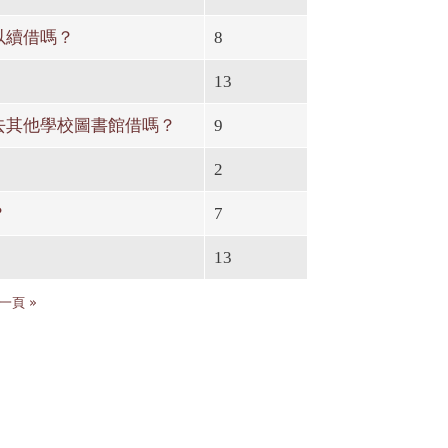
以續借嗎？
8
13
去其他學校圖書館借嗎？
9
2
？
7
13
一頁 »