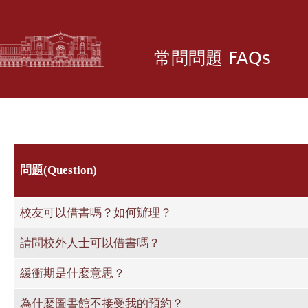
移
至
主
常問問題 FAQs
內
容
問題(Question)
校友可以借書嗎？如何辦理？
請問校外人士可以借書嗎？
緩衝期是什麼意思？
為什麼圖書館不接受我的預約？