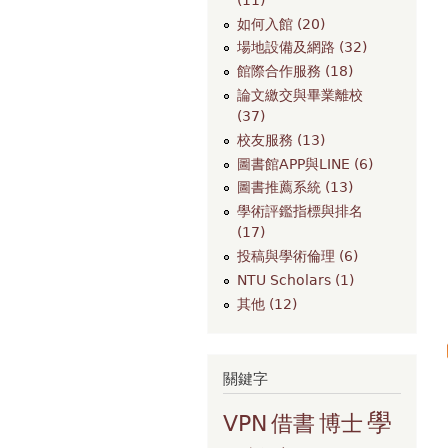
如何入館 (20)
場地設備及網路 (32)
館際合作服務 (18)
論文繳交與畢業離校
(37)
校友服務 (13)
圖書館APP與LINE (6)
圖書推薦系統 (13)
學術評鑑指標與排名
(17)
投稿與學術倫理 (6)
NTU Scholars (1)
其他 (12)
關鍵字
學
VPN
借書
博士