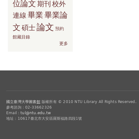
位論文
期刊
校外
畢業
畢業論
連線
論文
文
碩士
預約
館藏目錄
更多
國立臺灣大學圖書
館
版權所有 © 2010 NTU Library All Rights Reserved.
參考諮詢：02-33662326
Email：
tul@ntu.edu.tw
地址：10617臺北市大安區羅斯福路四段1號