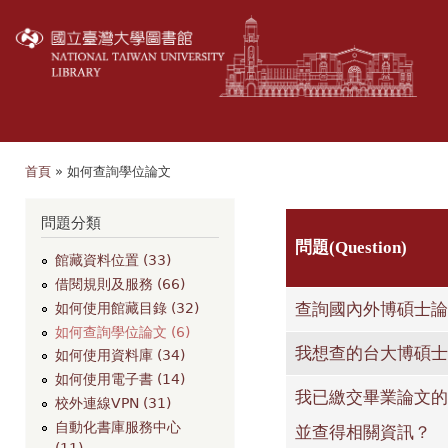
移
至
主
內
容
首頁
» 如何查詢學位論文
您在這裡
問題分類
問題(Question)
館藏資料位置 (33)
借閱規則及服務 (66)
查詢國內外博碩士論
如何使用館藏目錄 (32)
如何查詢學位論文 (6)
我想查的台大博碩士
如何使用資料庫 (34)
如何使用電子書 (14)
我已繳交畢業論文的
校外連線VPN (31)
自動化書庫服務中心
並查得相關資訊？
(11)