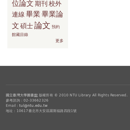
位論文
期刊
校外
畢業
畢業論
連線
論文
文
碩士
預約
館藏目錄
更多
國立臺灣大學圖書
館
版權所有 © 2010 NTU Library All Rights Reserved.
參考諮詢：02-33662326
Email：
tul@ntu.edu.tw
地址：10617臺北市大安區羅斯福路四段1號