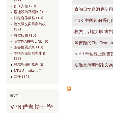
如何入館 (20)
查詢日文資源應使用
場地設備及網路 (32)
館際合作服務 (18)
CNKI中國知網系
論文繳交與畢業離校
(37)
校友可以使用圖書館
校友服務 (13)
圖書館APP與LINE (6)
圖書館的The Eco
圖書推薦系統 (13)
學術評鑑指標與排名
Airiti 華藝線
(17)
透過臺灣期刊論文索
投稿與學術倫理 (6)
NTU Scholars (1)
其他 (12)
頁面
關鍵字
學
VPN
借書
博士