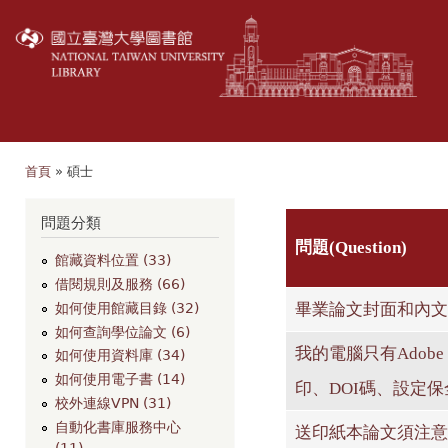
移
至
主
內
容
首頁
» 碩士
您在這裡
問題分類
問題(Question)
館藏資料位置 (33)
借閱規則及服務 (66)
畢業論文封面和內文
如何使用館藏目錄 (32)
如何查詢學位論文 (6)
我的電腦只有Adobe R
如何使用資料庫 (34)
如何使用電子書 (14)
印、DOI碼、設定保
校外連線VPN (31)
自動化書庫服務中心
送印紙本論文須注意
(11)