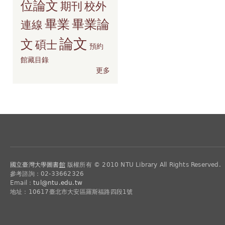
位論文
期刊
校外
畢業
畢業論
連線
論文
文
碩士
預約
館藏目錄
更多
國立臺灣大學圖書
館
版權所有 © 2010 NTU Library All Rights Reserved.
參考諮詢：02-33662326
Email：
tul@ntu.edu.tw
地址：10617臺北市大安區羅斯福路四段1號