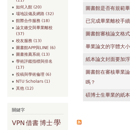
如何入館 (20)
圖書館是否有規範畢
場地設備及網路 (32)
已完成畢業離校手續
館際合作服務 (18)
論文繳交與畢業離校
圖書館審核論文格式
(37)
校友服務 (13)
畢業論文的字體大小
圖書館APP與LINE (6)
圖書推薦系統 (13)
紙本論文封面要加浮
學術評鑑指標與排名
(17)
圖書館在審核畢業論
投稿與學術倫理 (6)
NTU Scholars (1)
嗎？
其他 (12)
碩博士生畢業的紙本
關鍵字
頁面
學
VPN
借書
博士