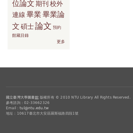
位論文
期刊
校外
畢業
畢業論
連線
論文
文
碩士
預約
館藏目錄
更多
國立臺灣大學圖書
館
版權所有 © 2010 NTU Library All Rights Reserved.
參考諮詢：02-33662326
Email：
tul@ntu.edu.tw
地址：10617臺北市大安區羅斯福路四段1號