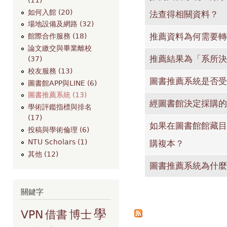
如何入館 (20)
法查得相關資料？
場地設備及網路 (32)
推薦資料為何需要轉
館際合作服務 (18)
論文繳交與畢業離校
推薦結果為「系所決
(37)
校友服務 (13)
圖書推薦系統是否受
圖書館APP與LINE (6)
圖書推薦系統 (13)
經圖書館決定採購的
學術評鑑指標與排名
(17)
如果在圖書館館藏目
投稿與學術倫理 (6)
NTU Scholars (1)
購複本？
其他 (12)
圖書推薦系統為什麼
關鍵字
頁面
學
VPN
借書
博士