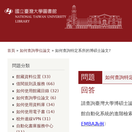
移
至
主
內
容
首頁
»
如何查詢學位論文
» 如何查詢特定系所的博碩士論文?
您在這裡
瀏覽
問題分類
問題
館藏資料位置 (33)
如何查詢特
借閱規則及服務 (66)
回答
如何使用館藏目錄 (32)
如何查詢學位論文 (6)
請查詢臺灣大學博碩士論文
如何使用資料庫 (34)
如何使用電子書 (14)
館自動化系統的進階檢
校外連線VPN (31)
EMBA為例
〉
自動化書庫服務中心
(11)