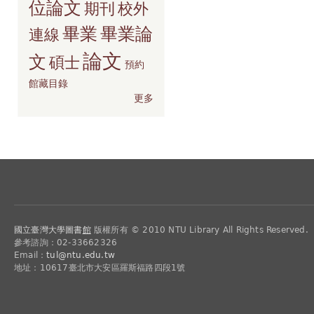
位論文
期刊
校外
畢業
畢業論
連線
論文
文
碩士
預約
館藏目錄
更多
國立臺灣大學圖書
館
版權所有 © 2010 NTU Library All Rights Reserved.
參考諮詢：02-33662326
Email：
tul@ntu.edu.tw
地址：10617臺北市大安區羅斯福路四段1號