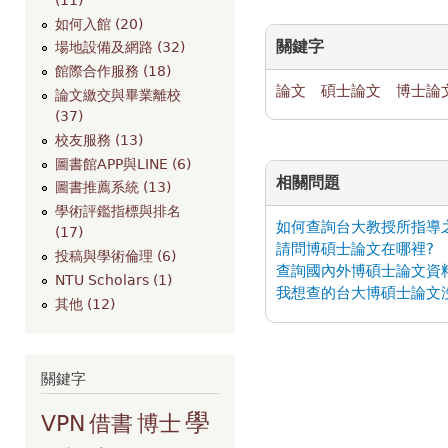
如何入館 (20)
關鍵字
場地設備及網路 (32)
館際合作服務 (18)
論文
碩士論文
博士論
論文繳交與畢業離校
(37)
校友服務 (13)
圖書館APP與LINE (6)
相關問題
圖書推薦系統 (13)
學術評鑑指標與排名
如何查詢台大教授所指導
(17)
請問博碩士論文在哪裡?
投稿與學術倫理 (6)
查詢國內外博碩士論文資
NTU Scholars (1)
我想查的台大博碩士論文
其他 (12)
關鍵字
學
VPN
借書
博士