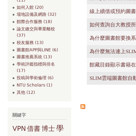
如何入館 (20)
線上續借或預約圖書
場地設備及網路 (32)
館際合作服務 (18)
如何查詢台大教授所
論文繳交與畢業離校
(37)
為什麼圖書館要換系
校友服務 (13)
圖書館APP與LINE (6)
為什麼無法連上SL
圖書推薦系統 (13)
學術評鑑指標與排名
館藏目錄顯示書籍在
(17)
SLIM雲端圖書館
投稿與學術倫理 (6)
NTU Scholars (1)
其他 (12)
頁面
關鍵字
學
VPN
借書
博士