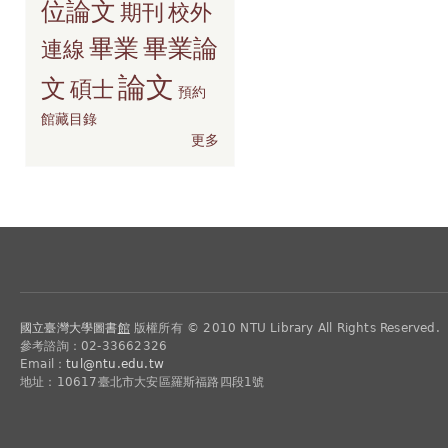
位論文
期刊
校外
畢業
畢業論
連線
論文
文
碩士
預約
館藏目錄
更多
國立臺灣大學圖書
館
版權所有 © 2010 NTU Library All Rights Reserved.
參考諮詢：02-33662326
Email：
tul@ntu.edu.tw
地址：10617臺北市大安區羅斯福路四段1號