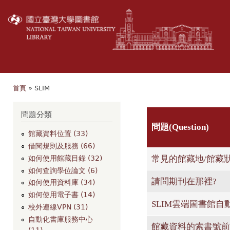
移
至
主
內
容
首頁
» SLIM
您在這裡
問題分類
問題(Question)
館藏資料位置 (33)
借閱規則及服務 (66)
常見的館藏地/館藏狀
如何使用館藏目錄 (32)
如何查詢學位論文 (6)
請問期刊在那裡?
如何使用資料庫 (34)
如何使用電子書 (14)
SLIM雲端圖書館
校外連線VPN (31)
自動化書庫服務中心
館藏資料的索書號前
(11)