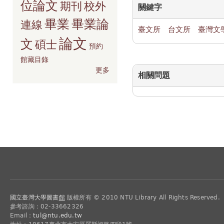
位論文
期刊
校外
關鍵字
畢業
畢業論
連線
臺文所
台文所
臺灣文
論文
文
碩士
預約
館藏目錄
更多
相關問題
國立臺灣大學圖書
館
版權所有 © 2010 NTU Library All Rights Reserved.
參考諮詢：02-33662326
Email：
tul@ntu.edu.tw