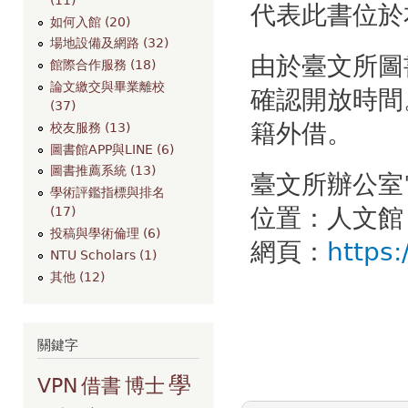
代表此書位於
如何入館 (20)
場地設備及網路 (32)
由於臺文所圖
館際合作服務 (18)
論文繳交與畢業離校
確認開放時間
(37)
籍外借。
校友服務 (13)
圖書館APP與LINE (6)
圖書推薦系統 (13)
臺文所辦公室電話
學術評鑑指標與排名
位置：人文館
(17)
投稿與學術倫理 (6)
網頁：
https:
NTU Scholars (1)
其他 (12)
關鍵字
學
VPN
借書
博士