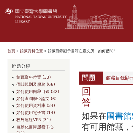
移
至
主
內
容
首頁
»
館藏資料位置
» 館藏目錄顯示書籍在臺文所，如何借閱?
您在這裡
瀏覽
問題分類
問題
館藏資料位置 (33)
館藏目錄顯
借閱規則及服務 (66)
回
如何使用館藏目錄 (32)
如何查詢學位論文 (6)
答
如何使用資料庫 (34)
如何使用電子書 (14)
如果在
圖書館
校外連線VPN (31)
有可用館藏，
自動化書庫服務中心
(11)