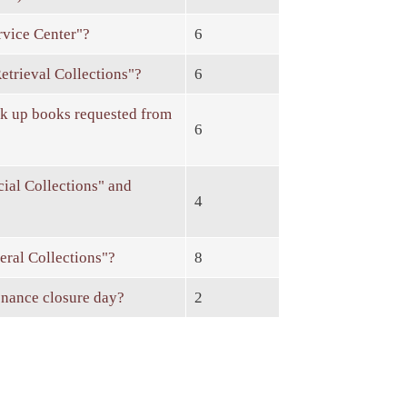
rvice Center"?
6
etrieval Collections"?
6
ick up books requested from
6
ial Collections" and
4
ral Collections"?
8
nance closure day?
2