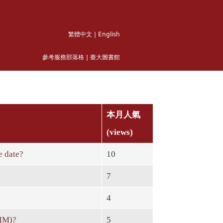
繁體中文
|
English
參考服務部落格
|
臺大圖書館
本月人氣
(views)
e date?
10
7
4
LIM)?
5