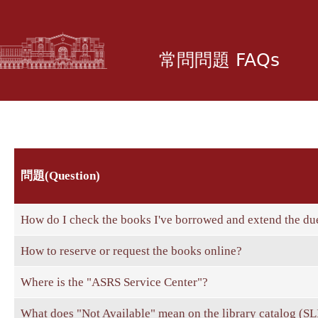
移
至
主
常問問題 FAQs
內
容
問題(Question)
How do I check the books I've borrowed and extend the du
How to reserve or request the books online?
Where is the "ASRS Service Center"?
What does "Not Available" mean on the library catalog (S