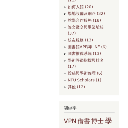
如何入館 (20)
場地設備及網路 (32)
館際合作服務 (18)
論文繳交與畢業離校
(37)
校友服務 (13)
圖書館APP與LINE (6)
圖書推薦系統 (13)
學術評鑑指標與排名
(17)
投稿與學術倫理 (6)
NTU Scholars (1)
其他 (12)
關鍵字
學
VPN
借書
博士