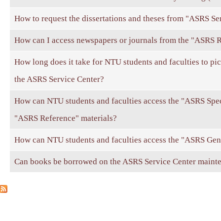
How to request the dissertations and theses from "ASRS Se
How can I access newspapers or journals from the "ASRS R
How long does it take for NTU students and faculties to p
the ASRS Service Center?
How can NTU students and faculties access the "ASRS Spec
"ASRS Reference" materials?
How can NTU students and faculties access the "ASRS Gene
Can books be borrowed on the ASRS Service Center mainte