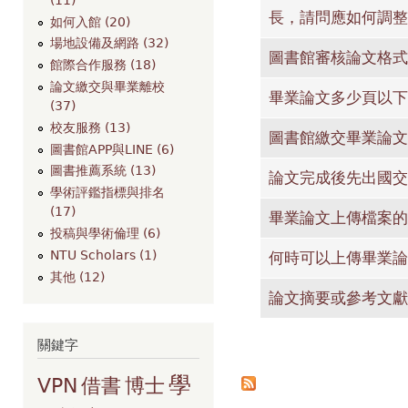
長，請問應如何調整
如何入館 (20)
場地設備及網路 (32)
圖書館審核論文格式
館際合作服務 (18)
論文繳交與畢業離校
畢業論文多少頁以下
(37)
校友服務 (13)
圖書館繳交畢業論文
圖書館APP與LINE (6)
圖書推薦系統 (13)
論文完成後先出國交
學術評鑑指標與排名
(17)
畢業論文上傳檔案的
投稿與學術倫理 (6)
NTU Scholars (1)
何時可以上傳畢業論
其他 (12)
論文摘要或參考文獻
關鍵字
頁面
學
VPN
借書
博士