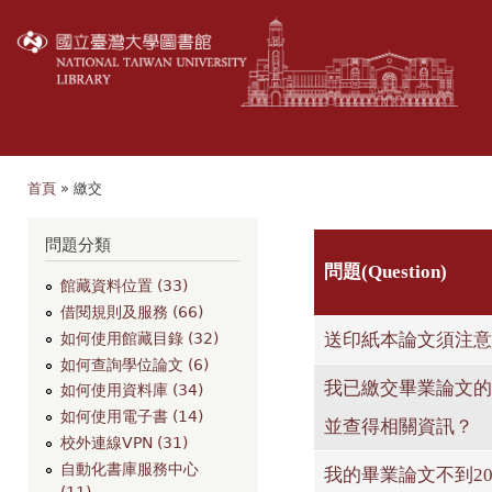
移
至
主
內
容
首頁
» 繳交
您在這裡
問題分類
問題(Question)
館藏資料位置 (33)
借閱規則及服務 (66)
送印紙本論文須注意
如何使用館藏目錄 (32)
如何查詢學位論文 (6)
我已繳交畢業論文的
如何使用資料庫 (34)
如何使用電子書 (14)
並查得相關資訊？
校外連線VPN (31)
自動化書庫服務中心
我的畢業論文不到2
(11)