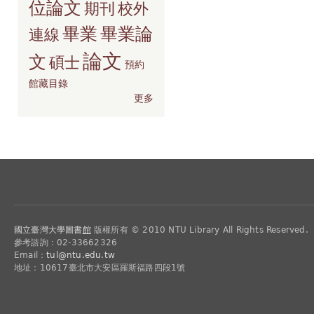
位論文
期刊
校外
畢業
畢業論
連線
論文
文
碩士
預約
館藏目錄
更多
國立臺灣大學圖書
館
版權所有 © 2010 NTU Library All Rights Reserved.
參考諮詢：02-33662326
Email：
tul@ntu.edu.tw
地址：10617臺北市大安區羅斯福路四段1號