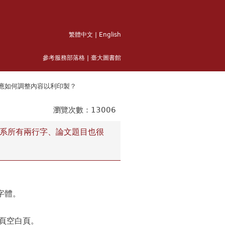
繁體中文
|
English
參考服務部落格
|
臺大圖書館
問應如何調整內容以利印製？
3006
與系所有兩行字、論文題目也很
字體。
頁空白頁。