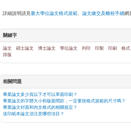
詳細說明請見
臺大學位論文格式規範
、
論文繳交及離校手續
網
關鍵字
論文
碩士論文
博士論文
學位論文
列印
印製
印刷
格式
排版
相關問題
畢業論文多少頁以下才可以單面印刷？
畢業論文的字體大小和版面間距，一定要按格式規範的尺寸嗎？
畢業論文封面和內文格式的相關規定？
送印紙本論文須注意哪些項目？