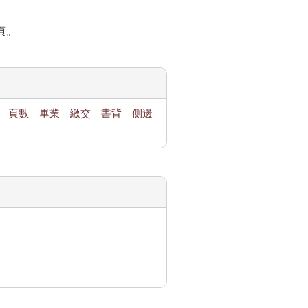
頁。
頁數
畢業
繳交
書背
側邊