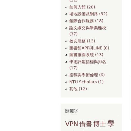
如何入館 (20)
場地設備及網路 (32)
館際合作服務 (18)
論文繳交與畢業離校
(37)
校友服務 (13)
圖書館APP與LINE (6)
圖書推薦系統 (13)
學術評鑑指標與排名
(17)
投稿與學術倫理 (6)
NTU Scholars (1)
其他 (12)
關鍵字
學
VPN
借書
博士