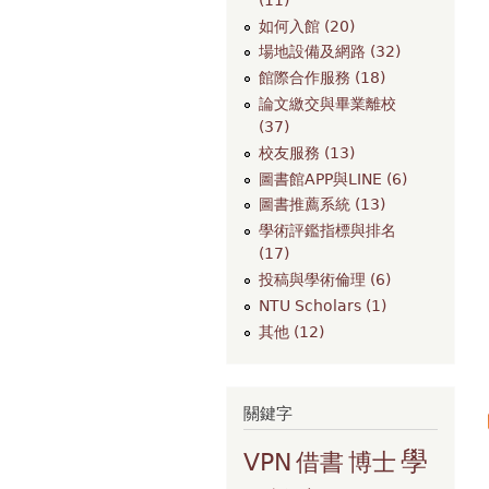
如何入館 (20)
場地設備及網路 (32)
館際合作服務 (18)
論文繳交與畢業離校
(37)
校友服務 (13)
圖書館APP與LINE (6)
圖書推薦系統 (13)
學術評鑑指標與排名
(17)
投稿與學術倫理 (6)
NTU Scholars (1)
其他 (12)
關鍵字
學
VPN
借書
博士