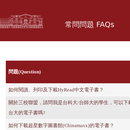
移
至
主
常問問題 FAQs
內
容
問題(Question)
如何閱讀、列印及下載HyRead中文電子書？
關於三校聯盟，請問我是台科大/台師大的學生，可以下
台大的電子書嗎?
如何下載超星數字圖書館(Chinamaxx)的電子書？