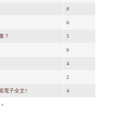
8
6
子書？
5
6
4
2
載電子全文?
4
 »