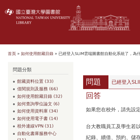
移
至
主
內
容
首頁
»
如何使用館藏目錄
» 已經登入SLIM雲端圖書館自動化系統了，為
您在這裡
瀏覽
問題分類
問題
館藏資料位置 (33)
已經登入SL
借閱規則及服務 (66)
回答
如何使用館藏目錄 (32)
如何查詢學位論文 (6)
如果您在校外，請先設
如何使用資料庫 (34)
如何使用電子書 (14)
台大教職員工及學生若
校外連線VPN (31)
自動化書庫服務中心
紀錄、續借、預約、儲
(11)