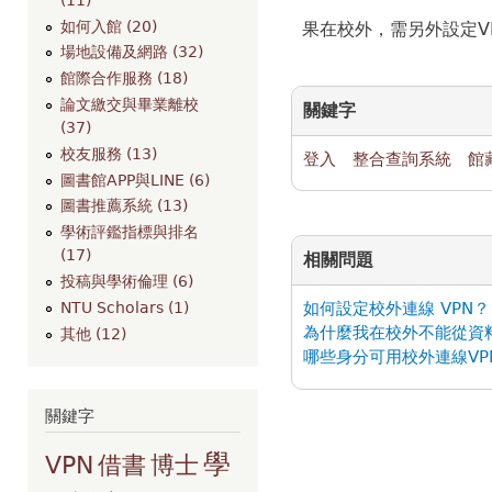
如何入館 (20)
果在校外，需另外設定V
場地設備及網路 (32)
館際合作服務 (18)
論文繳交與畢業離校
關鍵字
(37)
校友服務 (13)
登入
整合查詢系統
館
圖書館APP與LINE (6)
圖書推薦系統 (13)
學術評鑑指標與排名
(17)
相關問題
投稿與學術倫理 (6)
NTU Scholars (1)
如何設定校外連線 VPN？
為什麼我在校外不能從資
其他 (12)
哪些身分可用校外連線V
關鍵字
學
VPN
借書
博士