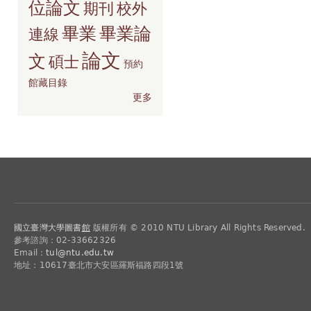
位論文
期刊
校外
畢業
畢業論
連線
論文
文
碩士
預約
館藏目錄
更多
國立臺灣大學圖書
館
版權所有 © 2010 NTU Library All Rights Reserved.
參考諮詢：02-33662326
Email：
tul@ntu.edu.tw
地址：10617臺北市大安區羅斯福路四段1號