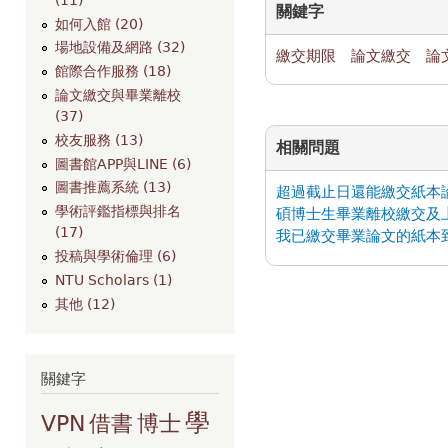
關鍵字
如何入館 (20)
場地設備及網路 (32)
繳交期限
論文繳交
論
館際合作服務 (18)
論文繳交與畢業離校
(37)
校友服務 (13)
相關問題
圖書館APP與LINE (6)
圖書推薦系統 (13)
超過截止日還能繳交紙本
學術評鑑指標與排名
碩博士生畢業離校繳交及
(17)
我已繳交畢業論文的紙本
投稿與學術倫理 (6)
NTU Scholars (1)
其他 (12)
關鍵字
學
VPN
借書
博士