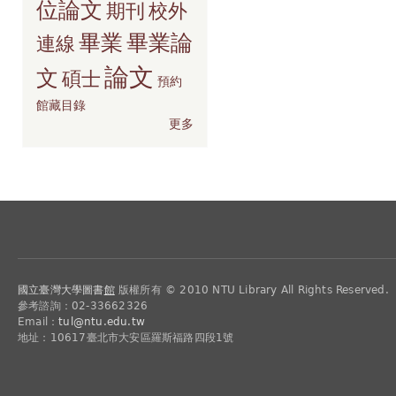
位論文
期刊
校外
畢業
畢業論
連線
論文
文
碩士
預約
館藏目錄
更多
國立臺灣大學圖書
館
版權所有 © 2010 NTU Library All Rights Reserved.
參考諮詢：02-33662326
Email：
tul@ntu.edu.tw
地址：10617臺北市大安區羅斯福路四段1號