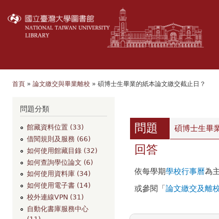
移
至
主
內
容
首頁
»
論文繳交與畢業離校
» 碩博士生畢業的紙本論文繳交截止日？
您在這裡
瀏覽
問題分類
問題
館藏資料位置 (33)
碩博士生畢
借閱規則及服務 (66)
回答
如何使用館藏目錄 (32)
如何查詢學位論文 (6)
依每學期
學校行事曆
為
如何使用資料庫 (34)
如何使用電子書 (14)
或參閱「
論文繳交及離
校外連線VPN (31)
自動化書庫服務中心
(11)