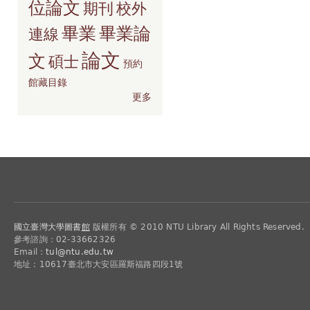
位論文
期刊
校外
畢業
畢業論
連線
論文
文
碩士
預約
館藏目錄
更多
國立臺灣大學圖書
館
版權所有 © 2010 NTU Library All Rights Reserved.
參考諮詢：02-33662326
Email：
tul@ntu.edu.tw
地址：10617臺北市大安區羅斯福路四段1號