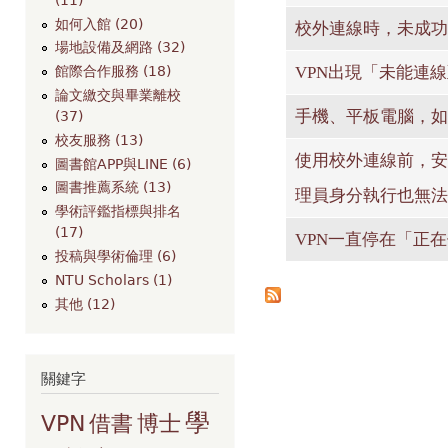
如何入館 (20)
校外連線時，未成功安裝 
場地設備及網路 (32)
VPN出現「未能連線至
館際合作服務 (18)
論文繳交與畢業離校
手機、平板電腦，如
(37)
校友服務 (13)
使用校外連線前，安裝P
圖書館APP與LINE (6)
圖書推薦系統 (13)
理員身分執行也無法
學術評鑑指標與排名
(17)
VPN一直停在「正
投稿與學術倫理 (6)
NTU Scholars (1)
其他 (12)
關鍵字
學
VPN
借書
博士