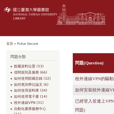
移
至
主
內
容
首頁
» Pulse Secure
您在這裡
問題分類
問題(Question)
館藏資料位置 (33)
借閱規則及服務 (66)
校外連線VPN的驅動程
如何使用館藏目錄 (32)
如何查詢學位論文 (6)
如何安裝校外連線VPN所
如何使用資料庫 (34)
如何使用電子書 (14)
已經登入並連上VP
校外連線VPN (31)
自動化書庫服務中心
問題)
(11)