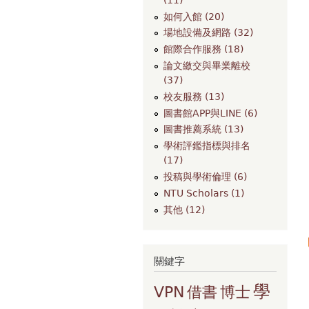
如何入館 (20)
場地設備及網路 (32)
館際合作服務 (18)
論文繳交與畢業離校
(37)
校友服務 (13)
圖書館APP與LINE (6)
圖書推薦系統 (13)
學術評鑑指標與排名
(17)
投稿與學術倫理 (6)
NTU Scholars (1)
其他 (12)
關鍵字
學
VPN
借書
博士