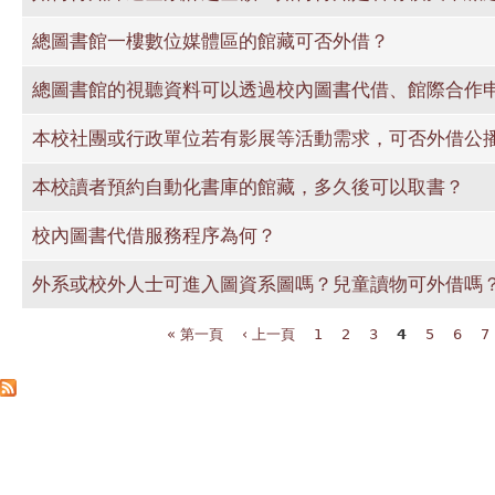
總圖書館一樓數位媒體區的館藏可否外借？
總圖書館的視聽資料可以透過校內圖書代借、館際合作
本校社團或行政單位若有影展等活動需求，可否外借公播
本校讀者預約自動化書庫的館藏，多久後可以取書？
校內圖書代借服務程序為何？
外系或校外人士可進入圖資系圖嗎？兒童讀物可外借嗎
« 第一頁
‹ 上一頁
1
2
3
4
5
6
7
頁面