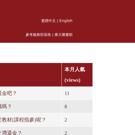
繁體中文
|
English
參考服務部落格
|
臺大圖書館
本月人氣
(views)
還金吧？
11
藏嗎？
8
教材(課程指參)呢？
2
之滯還金？
2