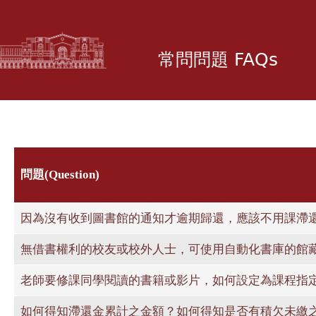
移
至
主
常問問題 FAQs
內
容
問題(Question)
因為沒有收到圖書館的通知才逾期歸還，應該不用課滯
無借書權利的校友或校外人士，可使用自動化書庫的館
老師要修課同學閱讀的書籍或影片，如何設定為課程指定
如何得知滯還金累計之金額？如何得知是否有積欠未繳