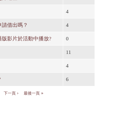
4
申請借出嗎？
4
版影片於活動中播放?
0
11
4
？
6
下一頁 ›
最後一頁 »