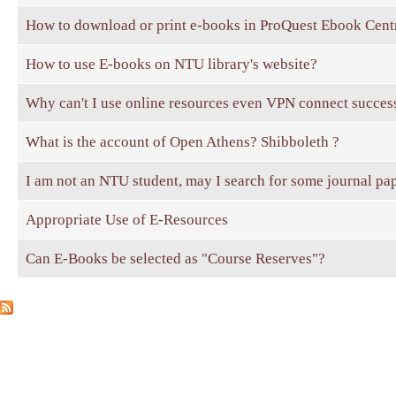
How to download or print e-books in ProQuest Ebook Cent
How to use E-books on NTU library's website?
Why can't I use online resources even VPN connect succes
What is the account of Open Athens? Shibboleth ?
I am not an NTU student, may I search for some journal pap
Appropriate Use of E-Resources
Can E-Books be selected as "Course Reserves"?