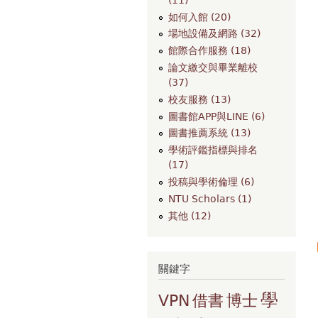
如何入館 (20)
場地設備及網路 (32)
館際合作服務 (18)
論文繳交與畢業離校
(37)
校友服務 (13)
圖書館APP與LINE (6)
圖書推薦系統 (13)
學術評鑑指標與排名
(17)
投稿與學術倫理 (6)
NTU Scholars (1)
其他 (12)
關鍵字
學
VPN
借書
博士