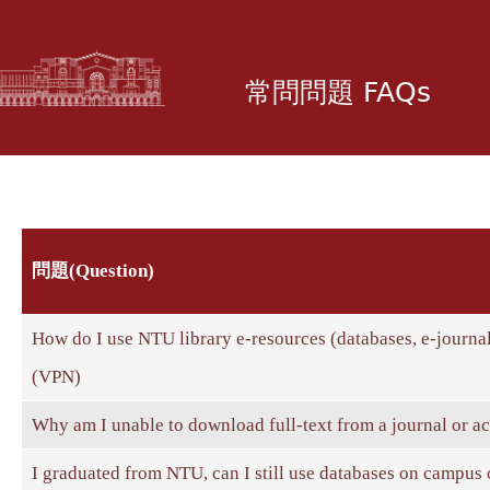
移
至
主
常問問題 FAQs
內
容
問題(Question)
How do I use NTU library e-resources (databases, e-journa
(VPN)
Why am I unable to download full-text from a journal or a
I graduated from NTU, can I still use databases on campus