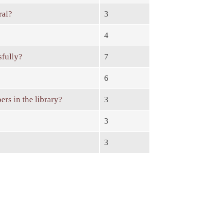
ral?
3
4
sfully?
7
6
ers in the library?
3
3
3