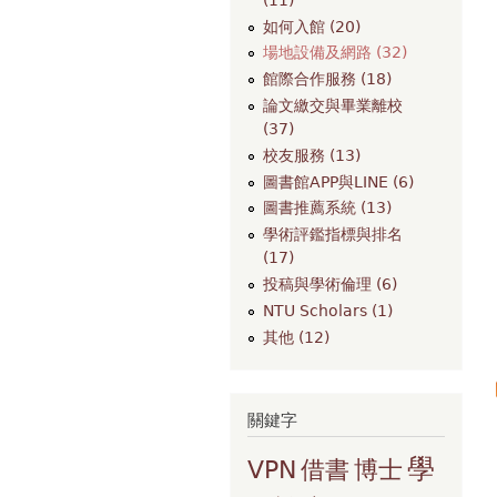
如何入館 (20)
場地設備及網路 (32)
館際合作服務 (18)
論文繳交與畢業離校
(37)
校友服務 (13)
圖書館APP與LINE (6)
圖書推薦系統 (13)
學術評鑑指標與排名
(17)
投稿與學術倫理 (6)
NTU Scholars (1)
其他 (12)
關鍵字
學
VPN
借書
博士