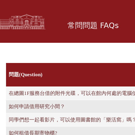
移
至
主
常問問題 FAQs
內
容
問題(Question)
在總圖1F服務台借的附件光碟，可以在館內何處的電腦
如何申請借用研究小間？
同學們想一起看影片，可以使用圖書館的「樂活窩」嗎
如何租借長期寄物櫃?