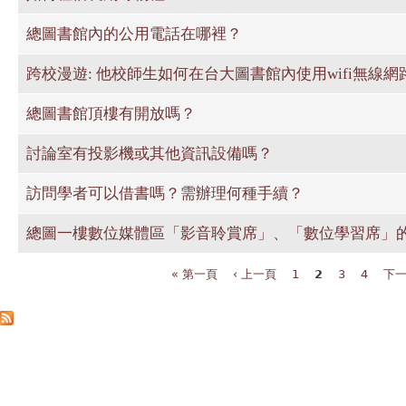
總圖書館內的公用電話在哪裡？
跨校漫遊: 他校師生如何在台大圖書館內使用wifi無線網
總圖書館頂樓有開放嗎？
討論室有投影機或其他資訊設備嗎？
訪問學者可以借書嗎？需辦理何種手續？
總圖一樓數位媒體區「影音聆賞席」、「數位學習席」
« 第一頁
‹ 上一頁
1
2
3
4
下一
頁面