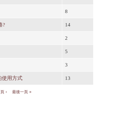
8
路?
14
2
5
3
的使用方式
13
頁 ›
最後一頁 »