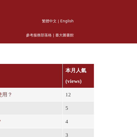
繁體中文
|
English
參考服務部落格
|
臺大圖書館
本月人氣
(views)
使用？
12
5
？
4
3