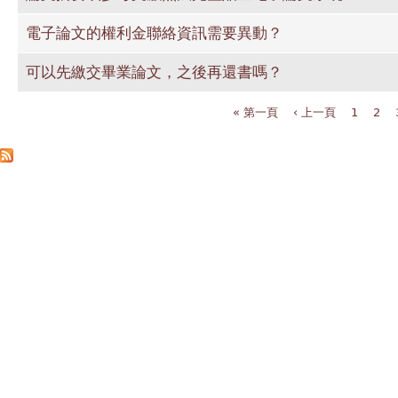
電子論文的權利金聯絡資訊需要異動？
可以先繳交畢業論文，之後再還書嗎？
« 第一頁
‹ 上一頁
1
2
頁面