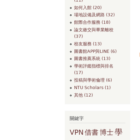
如何入館 (20)
場地設備及網路 (32)
館際合作服務 (18)
論文繳交與畢業離校
(37)
校友服務 (13)
圖書館APP與LINE (6)
圖書推薦系統 (13)
學術評鑑指標與排名
(17)
投稿與學術倫理 (6)
NTU Scholars (1)
其他 (12)
關鍵字
學
VPN
借書
博士