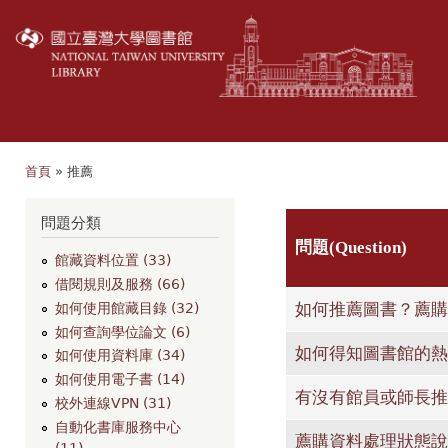
移
至
主
內
容
首頁
» 推薦
您在這裡
問題分類
問題(Question)
館藏資料位置 (33)
借閱規則及服務 (66)
如何推薦圖書？薦購
如何使用館藏目錄 (32)
如何查詢學位論文 (6)
如何得知圖書館的熱
如何使用資料庫 (34)
如何使用電子書 (14)
有沒有館員或師長推
校外連線VPN (31)
自動化書庫服務中心
薦購資料處理狀態說
(11)