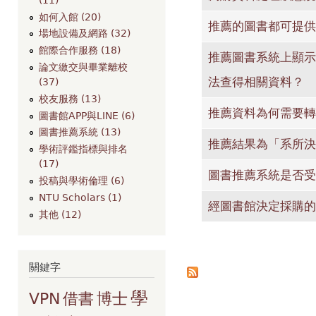
如何入館 (20)
推薦的圖書都可提供
場地設備及網路 (32)
館際合作服務 (18)
推薦圖書系統上顯示
論文繳交與畢業離校
法查得相關資料？
(37)
校友服務 (13)
推薦資料為何需要轉
圖書館APP與LINE (6)
圖書推薦系統 (13)
推薦結果為「系所決
學術評鑑指標與排名
(17)
圖書推薦系統是否受
投稿與學術倫理 (6)
NTU Scholars (1)
經圖書館決定採購的
其他 (12)
頁面
關鍵字
學
VPN
借書
博士