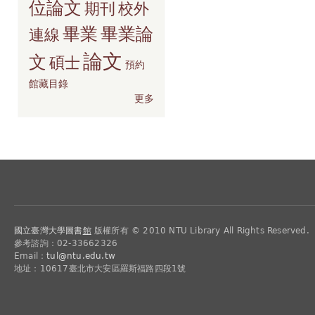
位論文
期刊
校外
畢業
畢業論
連線
論文
文
碩士
預約
館藏目錄
更多
國立臺灣大學圖書
館
版權所有 © 2010 NTU Library All Rights Reserved.
參考諮詢：02-33662326
Email：
tul@ntu.edu.tw
地址：10617臺北市大安區羅斯福路四段1號