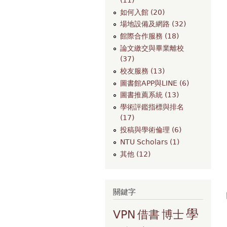
如何入館 (20)
場地設備及網路 (32)
館際合作服務 (18)
論文繳交與畢業離校
(37)
校友服務 (13)
圖書館APP與LINE (6)
圖書推薦系統 (13)
學術評鑑指標與排名
(17)
投稿與學術倫理 (6)
NTU Scholars (1)
其他 (12)
關鍵字
學
VPN
借書
博士