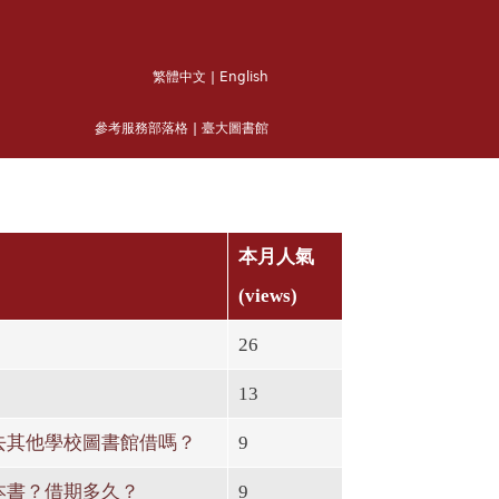
繁體中文
|
English
參考服務部落格
|
臺大圖書館
本月人氣
(views)
26
13
去其他學校圖書館借嗎？
9
本書？借期多久？
9