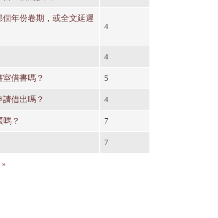
那個年份卷期，或全文延遲
4
4
書室借書嗎？
5
申請借出嗎？
4
帳嗎？
7
7
 »