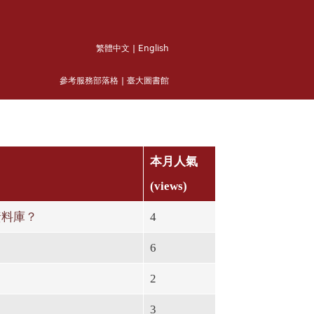
繁體中文
|
English
參考服務部落格
|
臺大圖書館
本月人氣
(views)
資料庫？
4
6
2
3