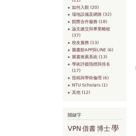
如何入館 (20)
場地設備及網路 (32)
館際合作服務 (18)
論文繳交與畢業離校
(37)
校友服務 (13)
圖書館APP與LINE (6)
圖書推薦系統 (13)
學術評鑑指標與排名
(17)
投稿與學術倫理 (6)
NTU Scholars (1)
其他 (12)
關鍵字
學
VPN
借書
博士