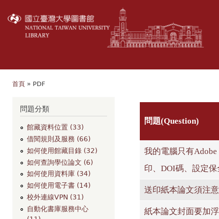
移
至
主
內
容
首頁
» PDF
您在這裡
問題分類
問題(Question)
館藏資料位置 (33)
借閱規則及服務 (66)
我的電腦只有Adobe R
如何使用館藏目錄 (32)
如何查詢學位論文 (6)
印、DOI碼、設定保
如何使用資料庫 (34)
如何使用電子書 (14)
送印紙本論文須注意
校外連線VPN (31)
自動化書庫服務中心
紙本論文封面要加浮
(11)