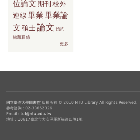
位論文
期刊
校外
畢業
畢業論
連線
論文
文
碩士
預約
館藏目錄
更多
國立臺灣大學圖書
館
版權所有 © 2010 NTU Library All Rights Reserved.
參考諮詢：02-33662326
Email：
tul@ntu.edu.tw
地址：10617臺北市大安區羅斯福路四段1號