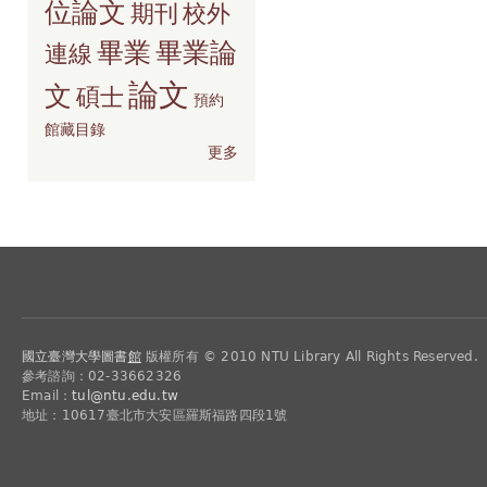
位論文
期刊
校外
畢業
畢業論
連線
論文
文
碩士
預約
館藏目錄
更多
國立臺灣大學圖書
館
版權所有 © 2010 NTU Library All Rights Reserved.
參考諮詢：02-33662326
Email：
tul@ntu.edu.tw
地址：10617臺北市大安區羅斯福路四段1號