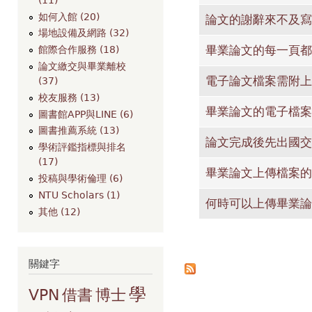
如何入館 (20)
論文的謝辭來不及寫
場地設備及網路 (32)
畢業論文的每一頁都
館際合作服務 (18)
論文繳交與畢業離校
電子論文檔案需附上
(37)
校友服務 (13)
畢業論文的電子檔案
圖書館APP與LINE (6)
圖書推薦系統 (13)
論文完成後先出國交
學術評鑑指標與排名
(17)
畢業論文上傳檔案的
投稿與學術倫理 (6)
NTU Scholars (1)
何時可以上傳畢業論
其他 (12)
頁面
關鍵字
學
VPN
借書
博士