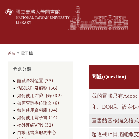
移
至
主
內
容
首頁
» 電子檔
您在這裡
問題分類
問題(Question)
館藏資料位置 (33)
借閱規則及服務 (66)
我的電腦只有Adobe R
如何使用館藏目錄 (32)
如何查詢學位論文 (6)
印、DOI碼、設定保
如何使用資料庫 (34)
如何使用電子書 (14)
圖書館審核論文格式
校外連線VPN (31)
自動化書庫服務中心
超過截止日還能繳交
(11)