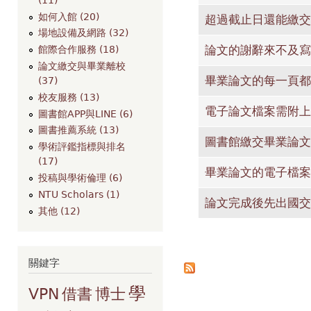
如何入館 (20)
超過截止日還能繳交
場地設備及網路 (32)
論文的謝辭來不及寫
館際合作服務 (18)
論文繳交與畢業離校
畢業論文的每一頁都
(37)
校友服務 (13)
電子論文檔案需附上
圖書館APP與LINE (6)
圖書推薦系統 (13)
圖書館繳交畢業論文
學術評鑑指標與排名
(17)
畢業論文的電子檔案
投稿與學術倫理 (6)
NTU Scholars (1)
論文完成後先出國交
其他 (12)
頁面
關鍵字
學
VPN
借書
博士