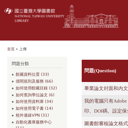
移
至
主
內
容
首頁
» 上傳
您在這裡
問題分類
問題(Question)
館藏資料位置 (33)
借閱規則及服務 (66)
畢業論文封面和內文
如何使用館藏目錄 (32)
如何查詢學位論文 (6)
我的電腦只有Adobe R
如何使用資料庫 (34)
如何使用電子書 (14)
印、DOI碼、設定保
校外連線VPN (31)
自動化書庫服務中心
圖書館審核論文格式
(11)