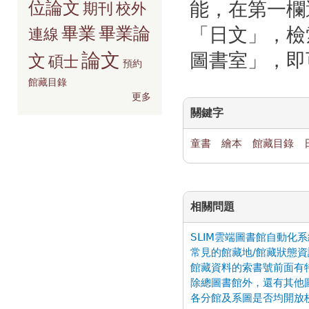
能，在第一欄
位論文
期刊
校外
「日文」，檢
畢業
畢業論
連線
圖書室」，即
論文
文
碩士
預約
館藏目錄
更多
關鍵字
童書
繪本
館藏目錄
相關問題
SLIM雲端圖書館自動化
常見的館藏地/館藏狀態資訊
館藏資料的索書號前面有
除總圖書館外，還有其他
各分館及系圖是否均開放