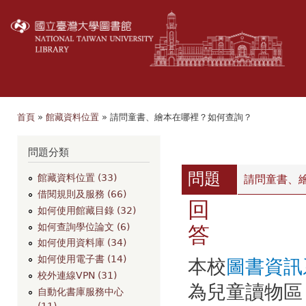
移
至
主
內
容
首頁
»
館藏資料位置
» 請問童書、繪本在哪裡？如何查詢？
您在這裡
瀏覽
問題分類
問題
館藏資料位置 (33)
請問童書、
借閱規則及服務 (66)
回
如何使用館藏目錄 (32)
如何查詢學位論文 (6)
答
如何使用資料庫 (34)
如何使用電子書 (14)
本校
圖書資訊
校外連線VPN (31)
為兒童讀物區
自動化書庫服務中心
(11)