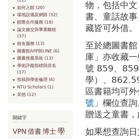
物，包括中文
如何入館 (20)
書、童話故事
場地設備及網路 (32)
館際合作服務 (18)
藏皆可外借。
論文繳交與畢業離校
(37)
至於總圖書館
校友服務 (13)
圖書館APP與LINE (6)
庫」亦收藏一
圖書推薦系統 (13)
學術評鑑指標與排名
號 859、85
(17)
學）、862
投稿與學術倫理 (6)
NTU Scholars (1)
區書籍均可外
其他 (12)
號
」欄位查詢
贈送之童書，
關鍵字
如果想查詢日
學
VPN
借書
博士