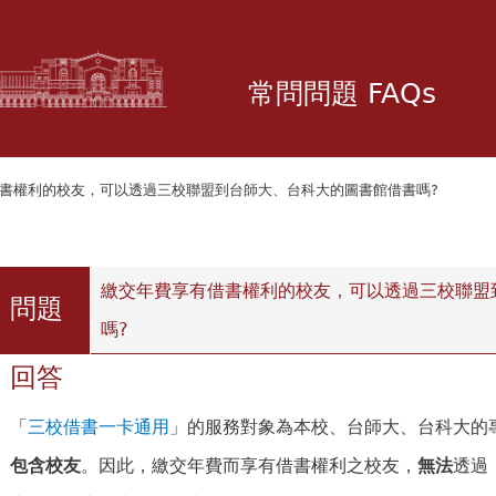
移
至
主
常問問題 FAQs
內
容
借書權利的校友，可以透過三校聯盟到台師大、台科大的圖書館借書嗎?
瀏覽次數：1
繳交年費享有借書權利的校友，可以透過三校聯盟
問題
嗎?
回答
「
三校借書一卡通用
」的服務對象為本校、台師大、台科大的
包含校友
。因此，繳交年費而享有借書權利之校友，
無法
透過