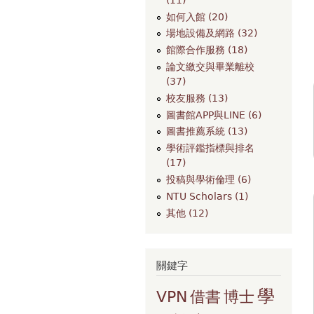
如何入館 (20)
場地設備及網路 (32)
館際合作服務 (18)
論文繳交與畢業離校
(37)
校友服務 (13)
圖書館APP與LINE (6)
圖書推薦系統 (13)
學術評鑑指標與排名
(17)
投稿與學術倫理 (6)
NTU Scholars (1)
其他 (12)
關鍵字
學
VPN
借書
博士