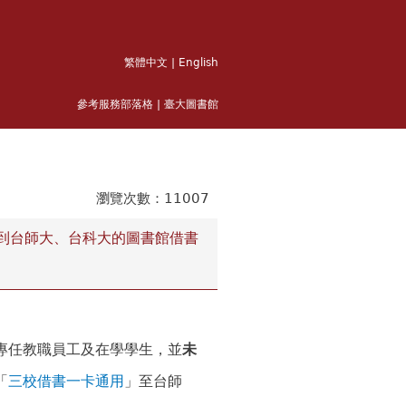
繁體中文
|
English
參考服務部落格
|
臺大圖書館
1007
到台師大、台科大的圖書館借書
專任教職員工及在學學生，並
未
「
三校借書一卡通用
」至台師