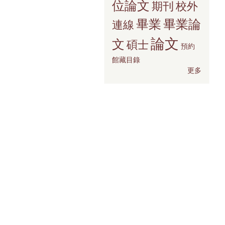
位論文
期刊
校外
畢業
畢業論
連線
論文
文
碩士
預約
館藏目錄
更多