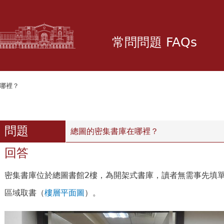
移
至
主
常問問題 FAQs
內
容
在哪裡？
瀏覽次數：1
問題
總圖的密集書庫在哪裡？
回答
密集書庫位於總圖書館2樓，為開架式書庫，讀者無需事先填單
區域取書（
樓層平面圖
）。