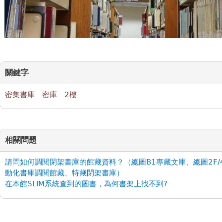
關鍵字
密集書庫
密庫
2樓
相關問題
請問如何調閱閉架書庫的館藏資料？（總圖B1專藏文庫、總圖2F/
動化書庫調閱館藏、特藏閉架書庫）
在本館SLIM系統查到的圖書，為何書架上找不到?