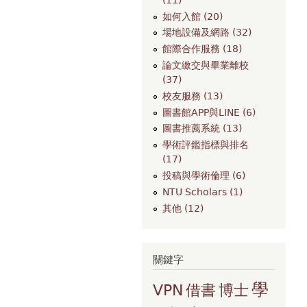
如何入館 (20)
場地設備及網路 (32)
館際合作服務 (18)
論文繳交與畢業離校
(37)
校友服務 (13)
圖書館APP與LINE (6)
圖書推薦系統 (13)
學術評鑑指標與排名
(17)
投稿與學術倫理 (6)
NTU Scholars (1)
其他 (12)
關鍵字
學
VPN
借書
博士