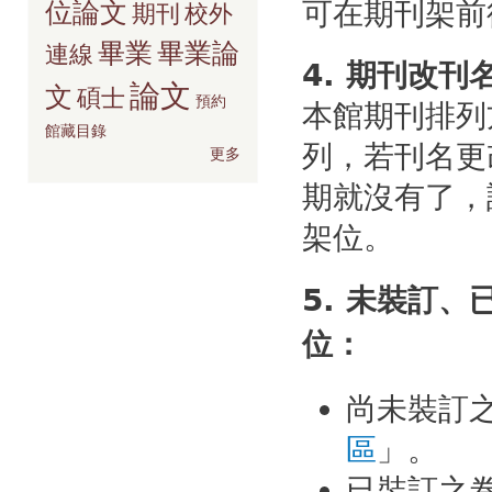
可在期刊架前
位論文
期刊
校外
畢業
畢業論
連線
4. 期刊改刊
論文
文
碩士
預約
本館期刊排列
館藏目錄
列，若刊名更
更多
期就沒有了，
架位。
5. 未裝訂
位：
尚未裝訂
區
」。
已裝訂之