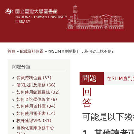
移
至
主
內
容
首頁
»
館藏資料位置
» 在SLIM查到的期刊，為何架上找不到?
您在這裡
瀏覽
問題分類
問題
館藏資料位置 (33)
在SLIM查
借閱規則及服務 (66)
回
如何使用館藏目錄 (32)
如何查詢學位論文 (6)
答
如何使用資料庫 (34)
如何使用電子書 (14)
可能是以下幾
校外連線VPN (31)
自動化書庫服務中心
1. 其他讀
(11)