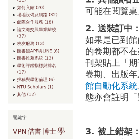
如何入館 (20)
可能在閱覽桌
場地設備及網路 (32)
館際合作服務 (18)
2. 送裝訂中
論文繳交與畢業離校
(37)
如果是已到館
校友服務 (13)
的卷期都不在
圖書館APP與LINE (6)
圖書推薦系統 (13)
刊架貼上「期
學術評鑑指標與排名
卷期、出版年
(17)
投稿與學術倫理 (6)
館自動化系統
NTU Scholars (1)
其他 (12)
態亦會註明「裝
關鍵字
3. 被上錯架
學
VPN
借書
博士