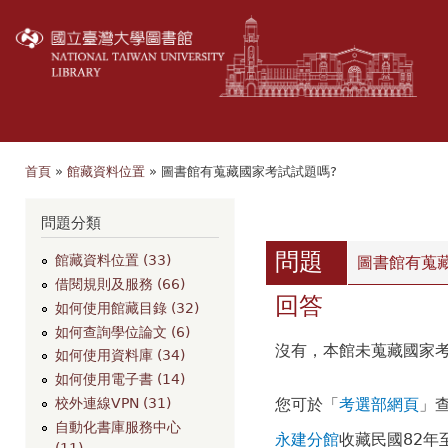
移
至
主
內
容
首頁
»
館藏資料位置
» 圖書館有蒐藏國家考試試題嗎?
您在這裡
瀏覽
問題分類
問題
館藏資料位置 (33)
圖書館有蒐
借閱規則及服務 (66)
回答
如何使用館藏目錄 (32)
如何查詢學位論文 (6)
沒有，本館未蒐藏國家
如何使用資料庫 (34)
如何使用電子書 (14)
您可於「
考選部網頁
」
校外連線VPN (31)
自動化書庫服務中心
永建分館
收藏民國82年
(11)