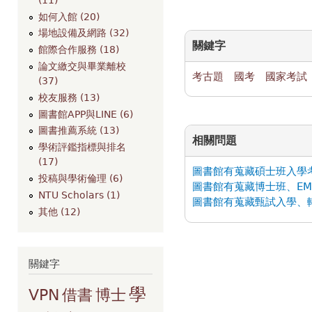
如何入館 (20)
場地設備及網路 (32)
關鍵字
館際合作服務 (18)
論文繳交與畢業離校
考古題
國考
國家考試
(37)
校友服務 (13)
圖書館APP與LINE (6)
圖書推薦系統 (13)
相關問題
學術評鑑指標與排名
(17)
圖書館有蒐藏碩士班入學
投稿與學術倫理 (6)
圖書館有蒐藏博士班、EM
NTU Scholars (1)
圖書館有蒐藏甄試入學、
其他 (12)
關鍵字
學
VPN
借書
博士