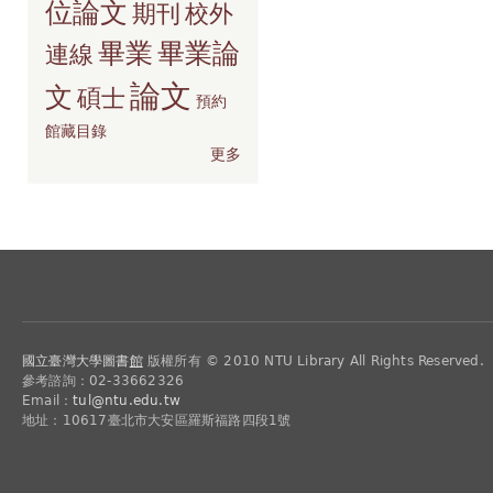
位論文
期刊
校外
畢業
畢業論
連線
論文
文
碩士
預約
館藏目錄
更多
國立臺灣大學圖書
館
版權所有 © 2010 NTU Library All Rights Reserved.
參考諮詢：02-33662326
Email：
tul@ntu.edu.tw
地址：10617臺北市大安區羅斯福路四段1號