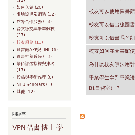
如何入館 (20)
校友可以使用圖書館
場地設備及網路 (32)
館際合作服務 (18)
校友可以借出總圖書
論文繳交與畢業離校
(37)
校友可以借書嗎？如
校友服務 (13)
圖書館APP與LINE (6)
校友如何在圖書館使用
圖書推薦系統 (13)
學術評鑑指標與排名
為什麼校友無法用計
(17)
畢業學生拿到畢業證
投稿與學術倫理 (6)
NTU Scholars (1)
B1自習室）？
其他 (12)
頁面
關鍵字
學
VPN
借書
博士