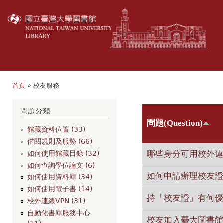
移
至
主
內
容
首頁
» 校友服務
您在這裡
問題分類
問題(Question)
館藏資料位置 (33)
借閱規則及服務 (66)
哪些身分可用校外連
如何使用館藏目錄 (32)
如何查詢學位論文 (6)
如何申請辦理校友證
如何使用資料庫 (34)
如何使用電子書 (14)
持「校友證」有何優
校外連線VPN (31)
自動化書庫服務中心
校友加入臺大圖書館
(11)