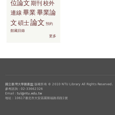
位論文
期刊
校外
畢業
畢業論
連線
論文
文
碩士
預約
館藏目錄
更多
國立臺灣大學圖書
館
版權所有 © 2010 NTU Library All Rights Reserved.
參考諮詢：02-33662326
Email：
tul@ntu.edu.tw
地址：10617臺北市大安區羅斯福路四段1號