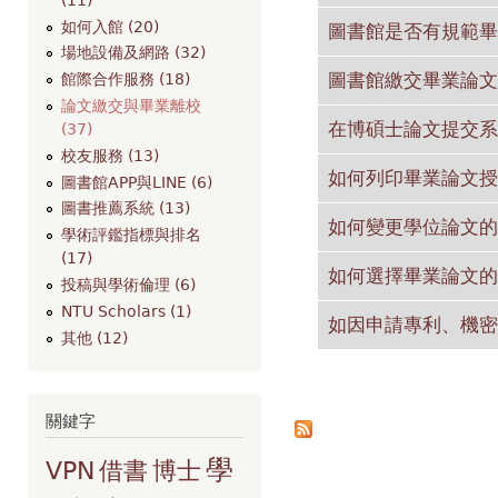
如何入館 (20)
圖書館是否有規範畢
場地設備及網路 (32)
圖書館繳交畢業論文
館際合作服務 (18)
論文繳交與畢業離校
在博碩士論文提交系
(37)
校友服務 (13)
如何列印畢業論文授
圖書館APP與LINE (6)
圖書推薦系統 (13)
如何變更學位論文的
學術評鑑指標與排名
(17)
如何選擇畢業論文的
投稿與學術倫理 (6)
NTU Scholars (1)
如因申請專利、機密
其他 (12)
頁面
關鍵字
學
VPN
借書
博士