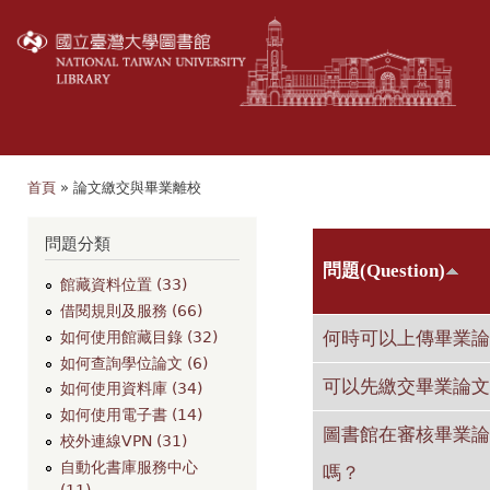
移
至
主
內
容
首頁
» 論文繳交與畢業離校
您在這裡
問題分類
問題(Question)
館藏資料位置 (33)
借閱規則及服務 (66)
何時可以上傳畢業論
如何使用館藏目錄 (32)
如何查詢學位論文 (6)
可以先繳交畢業論文
如何使用資料庫 (34)
如何使用電子書 (14)
圖書館在審核畢業論
校外連線VPN (31)
自動化書庫服務中心
嗎？
(11)