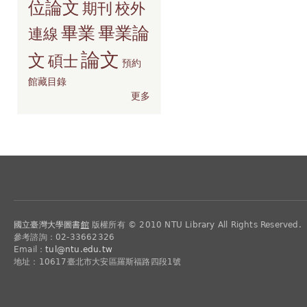
位論文
期刊
校外
畢業
畢業論
連線
論文
文
碩士
預約
館藏目錄
更多
國立臺灣大學圖書
館
版權所有 © 2010 NTU Library All Rights Reserved.
參考諮詢：02-33662326
Email：
tul@ntu.edu.tw
地址：10617臺北市大安區羅斯福路四段1號