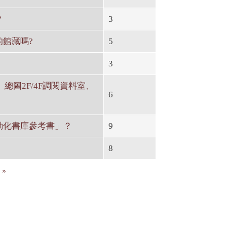
？
3
館藏嗎?
5
3
圖2F/4F調閱資料室、
6
動化書庫參考書」？
9
8
 »