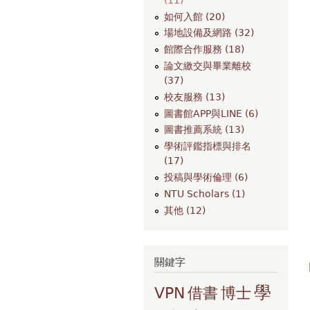
如何入館 (20)
場地設備及網路 (32)
館際合作服務 (18)
論文繳交與畢業離校
(37)
校友服務 (13)
圖書館APP與LINE (6)
圖書推薦系統 (13)
學術評鑑指標與排名
(17)
投稿與學術倫理 (6)
NTU Scholars (1)
其他 (12)
關鍵字
學
VPN
借書
博士